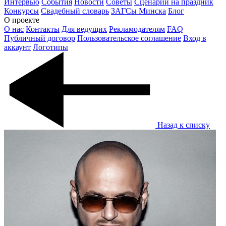
Интервью
События
Новости
Советы
Сценарии на праздник
Конкурсы
Свадебный словарь
ЗАГСы Минска
Блог
О проекте
О нас
Контакты
Для ведущих
Рекламодателям
FAQ
Публичный договор
Пользовательское соглашение
Вход в
аккаунт
Логотипы
Назад к списку