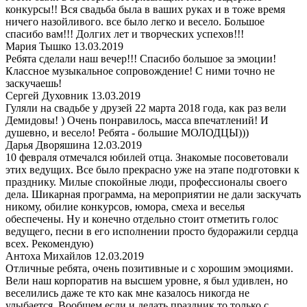
конкурсы!! Вся свадьба была в ваших руках и в тоже время
ничего назойливого. все было легко и весело. Большое
спасибо вам!!! Долгих лет и творческих успехов!!!
Мария Тышко
13.03.2019
Ребята сделали наш вечер!!! Спасибо большое за эмоции!
Классное музыкальное сопровождение! С ними точно не
заскучаешь!
Сергей Духовник
13.03.2019
Гуляли на свадьбе у друзей 22 марта 2018 года, как раз вели
Демидовы! ) Очень понравилось, масса впечатлений! И
душевно, и весело! Ребята - большие МОЛОДЦЫ)))
Дарья Дворяшина
12.03.2019
10 февраля отмечался юбилей отца. Знакомые посоветовали
этих ведущих. Все было прекрасно уже на этапе подготовки к
празднику. Милые спокойные люди, профессионалы своего
дела. Шикарная программа, на мероприятии не дали заскучать
никому, обилие конкурсов, юмора, смеха и веселья
обеспечены. Ну и конечно отдельно стоит отметить голос
ведущего, песни в его исполнении просто будоражили сердца
всех. Рекомендую)
Антоха Михайлов
12.03.2019
Отличные ребята, очень позитивные и с хорошим эмоциями.
Вели наш корпоратив на высшем уровне, я был удивлен, но
веселились даже те кто как мне казалось никогда не
улыбается. Вообщем если и делать праздник то только с