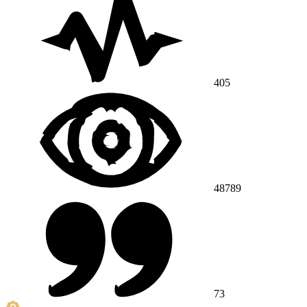
405
48789
73