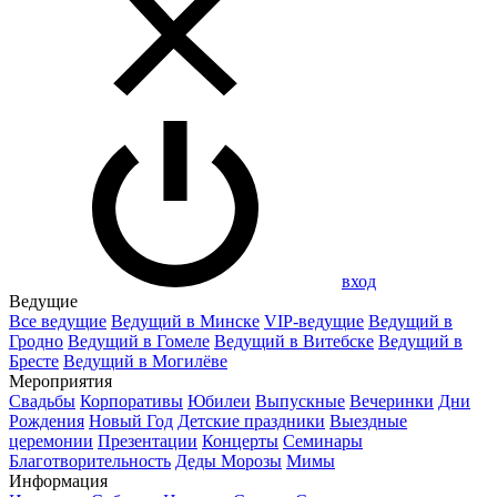
вход
Ведущие
Все ведущие
Ведущий в Минске
VIP-ведущие
Ведущий в
Гродно
Ведущий в Гомеле
Ведущий в Витебске
Ведущий в
Бресте
Ведущий в Могилёве
Мероприятия
Свадьбы
Корпоративы
Юбилеи
Выпускные
Вечеринки
Дни
Рождения
Новый Год
Детские праздники
Выездные
церемонии
Презентации
Концерты
Семинары
Благотворительность
Деды Морозы
Мимы
Информация