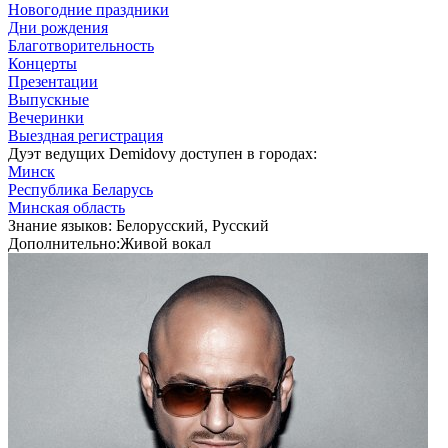
Новогодние праздники
Дни рождения
Благотворительность
Концерты
Презентации
Выпускные
Вечеринки
Выездная регистрация
Дуэт ведущих Demidovy доступен в городах:
Минск
Республика Беларусь
Минская область
Знание языков:
Белорусский, Русский
Дополнительно:
Живой вокал