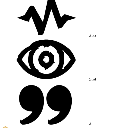
255
559
2