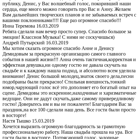
публику, Денис, у Вас волшебный голос, покоривший наши
сердца, еще много можно говорить про Вас и Анну. Желаем
Вам дальнейших творческих планов и не забываемых встреч с
вашими поклонниками!!!! Еще раз огромное спасибо!!!
Инна Теремова
16.03.2019
Ребята сделали нам вечер просто супер. Спасибо большое за
эмоции! Классноя Музыка! С ними не соскучишься)
Андрей Путырский
16.03.2019
Мы хотим сказать огромное спасибо Анне и Денису
Демидовым за прекрасную организацию самого главного
события в нашей жизни!!! Анна очень тактичная,корректная и
эффектная девушка,ни одному гостю не давала скучать на
свадьбе и к каждому нашла подход, и абсолютно всем уделила
внимание! Денис большой молодец,знаток своего дела,песни
подобраны были прекрасно! Стильная внешность,тонкий
юмор,чарующий голос всё это дополняет его богатый опыт на
сцене. Демидовы это искренние,находчивые и харизматичные
ведущие. Они не дадут скучать,даже самому привередливому
гостю! Доверьтесь им и вы не пожалеете! Благодарим Вас за
праздник,на все 100 сделали наш день. Все гости были просто
в восторге!
Настя Тышко
15.03.2019
Хочется выразить огромную благодарность за грамотную
профессиональную работу. Наша свадьба прошла на ура. Все
гости были в восторге. Потрясающий голос, задорные