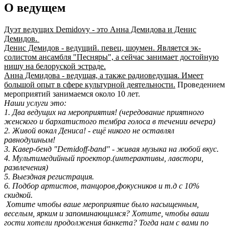
О ведущем
Дуэт ведущих Demidovy - это Анна Демидова и Денис
Демидов.
Денис Демидов - ведущий. певец, шоумен. Является эк-
солистом ансамбля "Песняры", а сейчас занимает достойную
нишу на белоруской эстраде.
Анна Демидова - ведущая, а также радиоведущая. Имеет
большой опыт в сфере культурной деятельности.
Проведением
мероприятий занимаемся около 10 лет.
Наши услуги это:
1. Два ведущих на мероприятия! (чередование приятного
женского и бархатистого тембра голоса в течении вечера)
2. Живой вокал Дениса! - ещё никого не оставлял
равнодушным!
3. Кавер-бенд "Demidoff-band" - живая музыка на любой вкус.
4. Мультимедийный проектор.(интерактивы, лавстори,
развлечения)
5. Выездная регистрация.
6. Подбор артистов, танцоров,фокусников и т.д с 10%
скидкой.
Хотите чтобы ваше мероприятие было насыщенным,
веселым, ярким и запоминающимся? Хотите, чтобы ваши
гости хотели продолжения банкета? Тогда нам с вами по